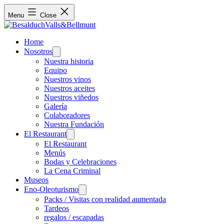
Menu
Close
Home
Nosotros
Open
menu
Nuestra historia
Equipo
Nuestros vinos
Nuestros aceites
Nuestros viñedos
Galería
Colaboradores
Nuestra Fundación
El Restaurant
Open
menu
El Restaurant
Menús
Bodas y Celebraciones
La Cena Criminal
Museos
Eno-Oleoturismo
Open
menu
Packs / Visitas con realidad aumentada
Tardeos
regalos / escapadas