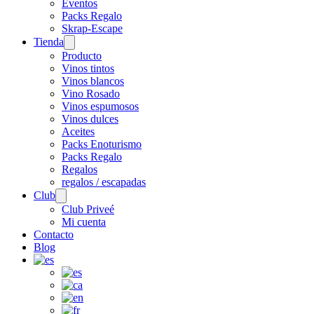
Eventos
Packs Regalo
Skrap-Escape
Tienda
Open
menu
Producto
Vinos tintos
Vinos blancos
Vino Rosado
Vinos espumosos
Vinos dulces
Aceites
Packs Enoturismo
Packs Regalo
Regalos
regalos / escapadas
Club
Open
menu
Club Priveé
Mi cuenta
Contacto
Blog