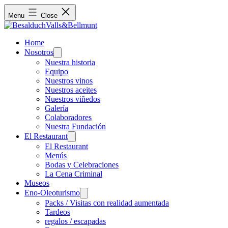
Menu
Close
Home
Nosotros
Open
menu
Nuestra historia
Equipo
Nuestros vinos
Nuestros aceites
Nuestros viñedos
Galería
Colaboradores
Nuestra Fundación
El Restaurant
Open
menu
El Restaurant
Menús
Bodas y Celebraciones
La Cena Criminal
Museos
Eno-Oleoturismo
Open
menu
Packs / Visitas con realidad aumentada
Tardeos
regalos / escapadas