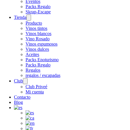
Eventos
Packs Regalo
Skrap-Escape
Tienda
Open
menu
Producto
Vinos tintos
Vinos blancos
Vino Rosado
Vinos espumosos
Vinos dulces
Aceites
Packs Enoturismo
Packs Regalo
Regalos
regalos / escapadas
Club
Open
menu
Club Priveé
Mi cuenta
Contacto
Blog