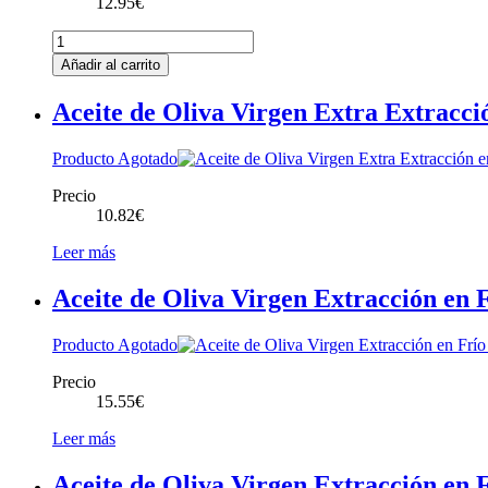
12.95
€
Aceite
de
Añadir al carrito
Oliva
Virgen
Aceite de Oliva Virgen Extra Extracc
Extracción
en
Frío
Producto Agotado
Farga
Precio
Milenaria
10.82
€
250cc
cantidad
Leer más
Aceite de Oliva Virgen Extracción en
Producto Agotado
Precio
15.55
€
Leer más
Aceite de Oliva Virgen Extracción en 