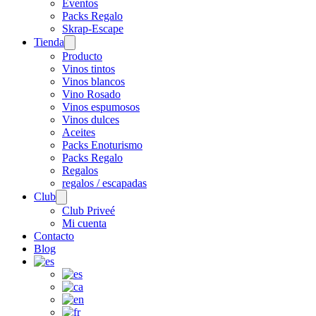
Eventos
Packs Regalo
Skrap-Escape
Tienda
Open
menu
Producto
Vinos tintos
Vinos blancos
Vino Rosado
Vinos espumosos
Vinos dulces
Aceites
Packs Enoturismo
Packs Regalo
Regalos
regalos / escapadas
Club
Open
menu
Club Priveé
Mi cuenta
Contacto
Blog