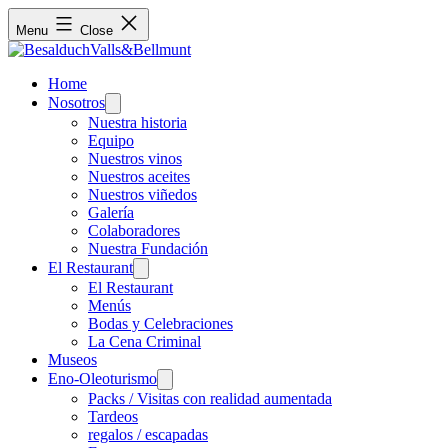
Menu
Close
Home
Nosotros
Open
menu
Nuestra historia
Equipo
Nuestros vinos
Nuestros aceites
Nuestros viñedos
Galería
Colaboradores
Nuestra Fundación
El Restaurant
Open
menu
El Restaurant
Menús
Bodas y Celebraciones
La Cena Criminal
Museos
Eno-Oleoturismo
Open
menu
Packs / Visitas con realidad aumentada
Tardeos
regalos / escapadas