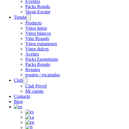
Eventos
Packs Regalo
Skrap-Escape
Tienda
Open
menu
Producto
Vinos tintos
Vinos blancos
Vino Rosado
Vinos espumosos
Vinos dulces
Aceites
Packs Enoturismo
Packs Regalo
Regalos
regalos / escapadas
Club
Open
menu
Club Priveé
Mi cuenta
Contacto
Blog