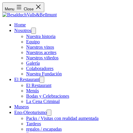
Menu
Close
Home
Nosotros
Open
menu
Nuestra historia
Equipo
Nuestros vinos
Nuestros aceites
Nuestros viñedos
Galería
Colaboradores
Nuestra Fundación
El Restaurant
Open
menu
El Restaurant
Menús
Bodas y Celebraciones
La Cena Criminal
Museos
Eno-Oleoturismo
Open
menu
Packs / Visitas con realidad aumentada
Tardeos
regalos / escapadas