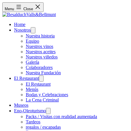
Menu
Close
Home
Nosotros
Open
menu
Nuestra historia
Equipo
Nuestros vinos
Nuestros aceites
Nuestros viñedos
Galería
Colaboradores
Nuestra Fundación
El Restaurant
Open
menu
El Restaurant
Menús
Bodas y Celebraciones
La Cena Criminal
Museos
Eno-Oleoturismo
Open
menu
Packs / Visitas con realidad aumentada
Tardeos
regalos / escapadas