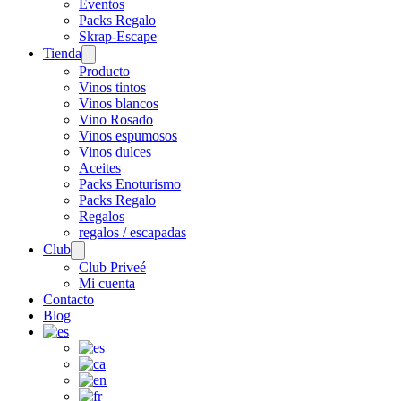
Eventos
Packs Regalo
Skrap-Escape
Tienda
Open
menu
Producto
Vinos tintos
Vinos blancos
Vino Rosado
Vinos espumosos
Vinos dulces
Aceites
Packs Enoturismo
Packs Regalo
Regalos
regalos / escapadas
Club
Open
menu
Club Priveé
Mi cuenta
Contacto
Blog