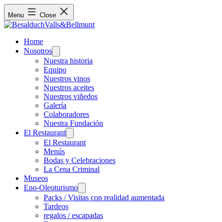
Menu
Close
Home
Nosotros
Open
menu
Nuestra historia
Equipo
Nuestros vinos
Nuestros aceites
Nuestros viñedos
Galería
Colaboradores
Nuestra Fundación
El Restaurant
Open
menu
El Restaurant
Menús
Bodas y Celebraciones
La Cena Criminal
Museos
Eno-Oleoturismo
Open
menu
Packs / Visitas con realidad aumentada
Tardeos
regalos / escapadas