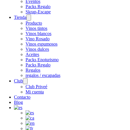
Eventos
Packs Regalo
Skrap-Escape
Tienda
Open
menu
Producto
Vinos tintos
Vinos blancos
Vino Rosado
Vinos espumosos
Vinos dulces
Aceites
Packs Enoturismo
Packs Regalo
Regalos
regalos / escapadas
Club
Open
menu
Club Priveé
Mi cuenta
Contacto
Blog