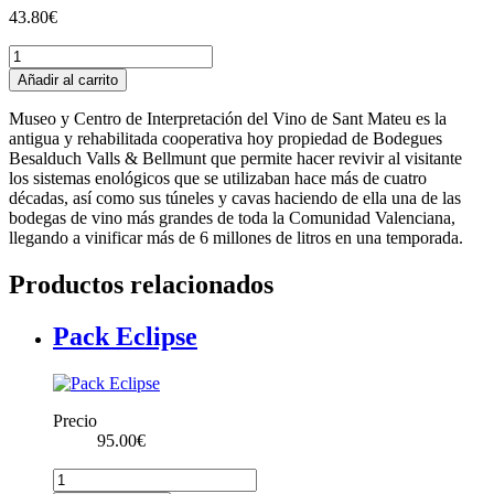
43.80
€
Pack
Nº3
Añadir al carrito
Enoturismo
para
Museo y Centro de Interpretación del Vino de Sant Mateu es la
2
antigua y rehabilitada cooperativa hoy propiedad de Bodegues
personas
Besalduch Valls & Bellmunt que permite hacer revivir al visitante
cantidad
los sistemas enológicos que se utilizaban hace más de cuatro
décadas, así como sus túneles y cavas haciendo de ella una de las
bodegas de vino más grandes de toda la Comunidad Valenciana,
llegando a vinificar más de 6 millones de litros en una temporada.
Productos relacionados
Pack Eclipse
Precio
95.00
€
Pack